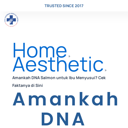
TRUSTED SINCE 2017
Skip
Home
to
Aesthetic
»
»
content
Amankah DNA Salmon untuk Ibu Menyusui? Cek
Faktanya di Sini
Amankah
DNA