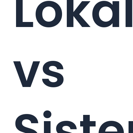
Loka
vs
Sist