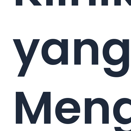
yan
Men