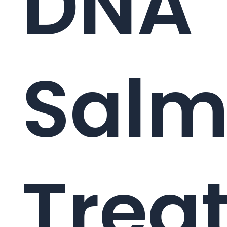
DNA
Sal
Trea