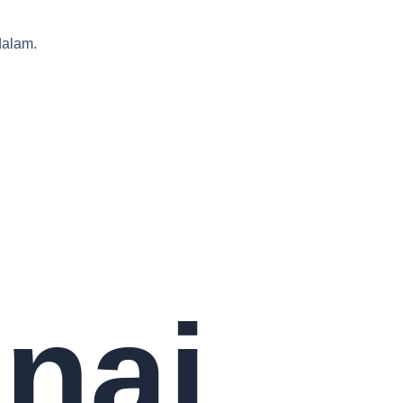
alam.
nai