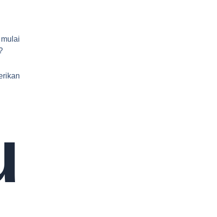
 mulai
?
rikan
u