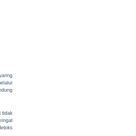
yaring
elalui
indung
 tidak
ringat
detoks