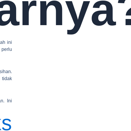
arnya
ah ini
 perlu
ihan.
 tidak
n. Ini
ks