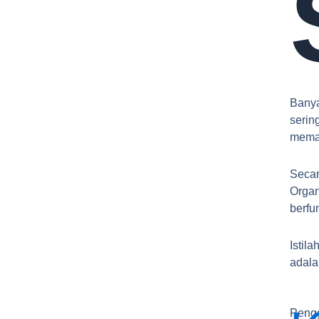
Banya
serin
memah
Seca
Organ
berfu
Istil
adala
Pen