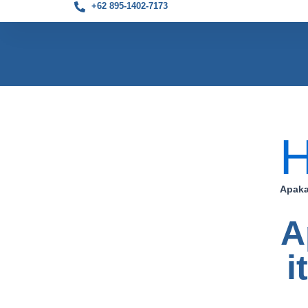
+62 895-1402-7173
Skip
to
content
Apaka
A
i