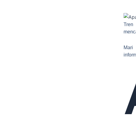
Tren 
menca
Mari
infor