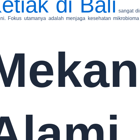
etiak di Bali
sangat di
 ini. Fokus utamanya adalah menjaga kesehatan mikrobioma
Mekan
Alami