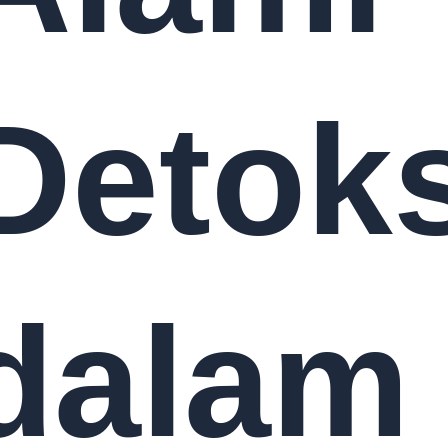
Detoks
dalam