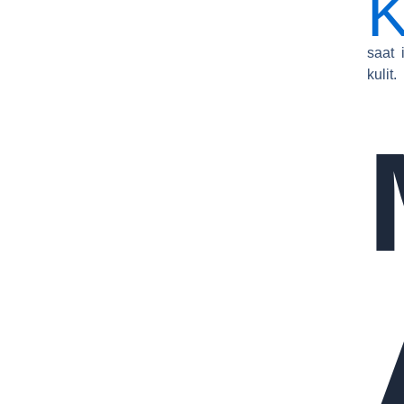
K
saat
kulit.