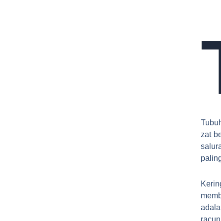
Tubuh
zat b
salur
palin
Kerin
memba
adala
racun