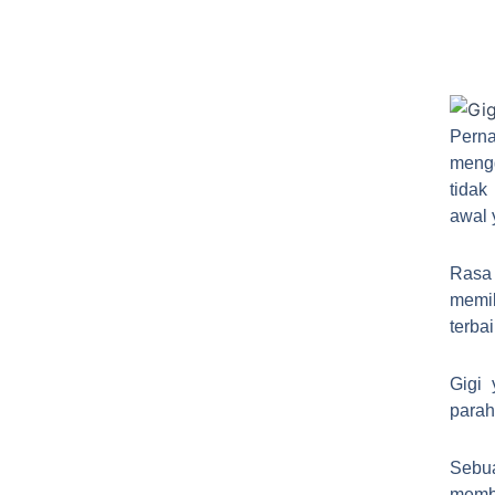
Pern
mengg
tidak
awal 
Rasa 
memil
terbai
Gigi 
parah
Sebu
membe