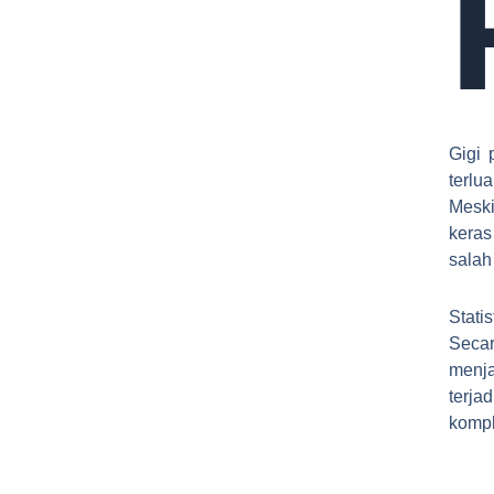
Gigi 
terlu
Meski
keras
salah
Stati
Secar
menja
terj
kompl