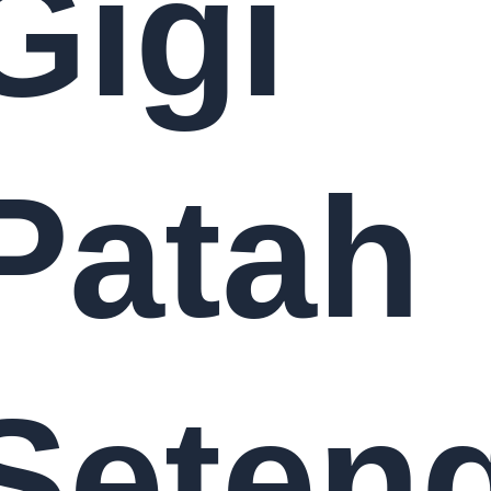
Gigi
Patah
Seten