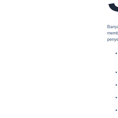
Bany
memb
penye