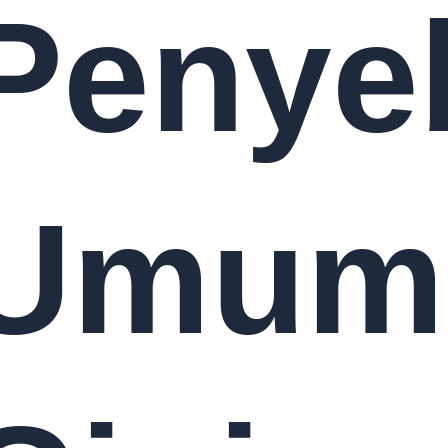
Penye
Umum