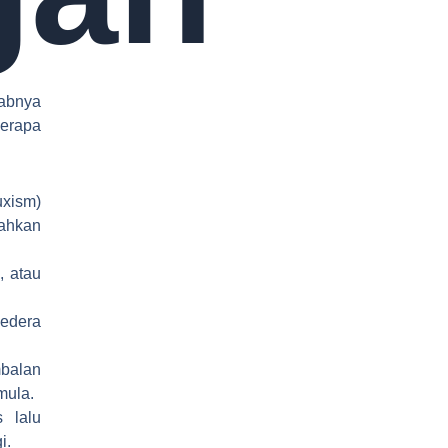
abnya
erapa
xism)
tahkan
, atau
cedera
mbalan
mula.
 lalu
i.