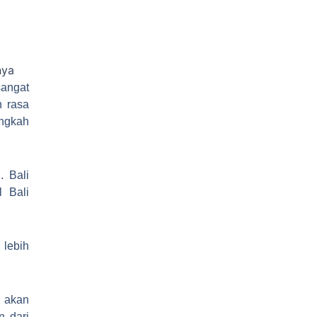
angat
n rasa
angkah
. Bali
l Bali
 lebih
 akan
n dari