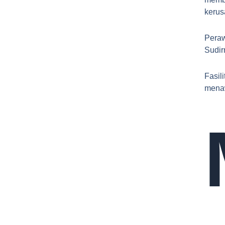
kerus
Peraw
Sudir
Fasil
menaw