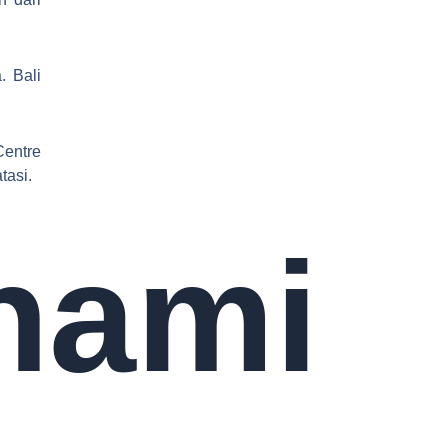
. Bali
Centre
tasi.
hami