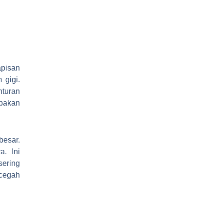
apisan
 gigi.
nturan
upakan
besar.
a. Ini
sering
cegah