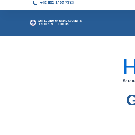
+62 895-1402-7173
Skip
to
content
Seten
G