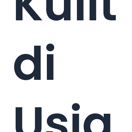
Kulit
di
Usia