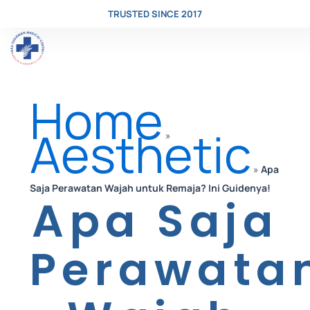
TRUSTED SINCE 2017
Skip
Home
to
Aesthetic
»
»
Apa
content
Saja Perawatan Wajah untuk Remaja? Ini Guidenya!
Apa Saja
Perawata