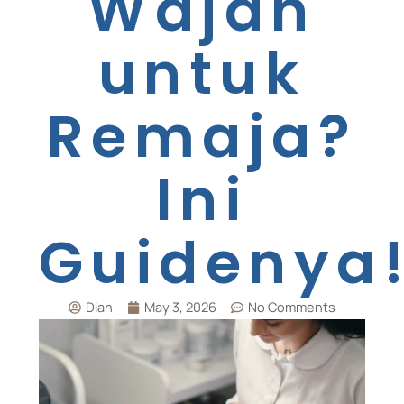
Wajah
untuk
Remaja?
Ini
Guidenya
Dian
May 3, 2026
No Comments