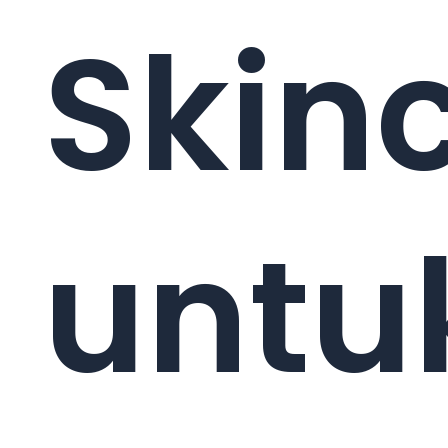
Skin
untu