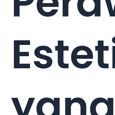
Pera
Estet
yan