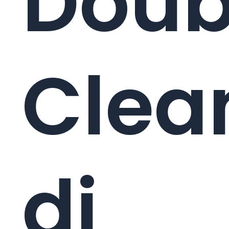
Doub
Clea
di