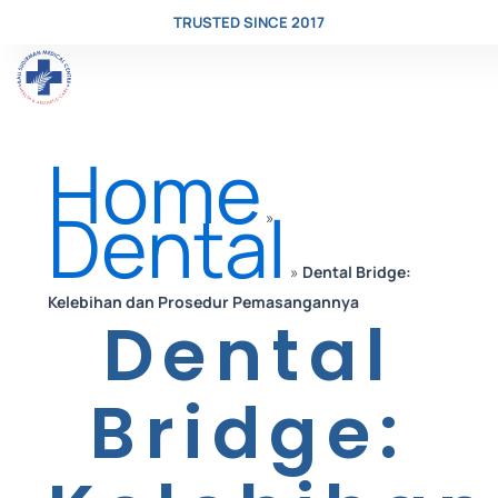
TRUSTED SINCE 2017
Skip
Home
to
Dental
»
»
Dental Bridge:
content
Kelebihan dan Prosedur Pemasangannya
Dental
Bridge: