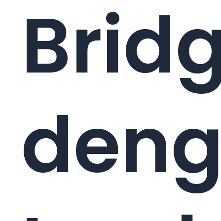
Brid
den