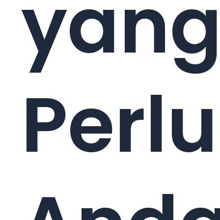
yan
Perlu