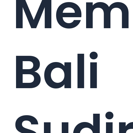
Memi
Bali
Sudi