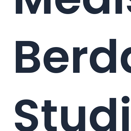
Berd
Stud