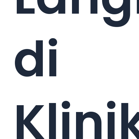
di
Klini